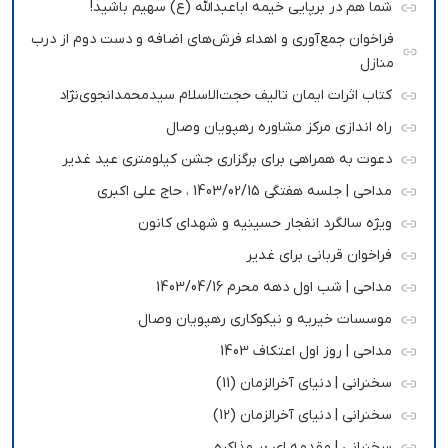
شما هم در برپایی خیمه اباعبدالله (ع) سهیم باشید!
فراخوان جمع‌آوری و اهداء فرش‌های اضافه و دست دوم از درب
منازل
کتاب اثرات ایمان تالیف حجت‌الاسلام سیدمحمدانجوی‌نژاد
راه اندازی مرکز مشاوره رهپویان وصال
دعوت به همراهی برای برگزاری جشن کیلومتری عید غدیر
مداحی | جلسه هفتگی 1403/02/15 ، حاج علی اکبری
ویژه سالگرد انفجار حسینیه و شهدای کانون
فراخوان قربانی برای غدیر
مداحی | شب اول دهه محرم 1403/04/16
موسسات خیریه و نیکوکاری رهپویان وصال
مداحی | روز اول اعتکاف 1403
سخنرانی | دنیای آخرالزمان (11)
سخنرانی | دنیای آخرالزمان (12)
سخنرانی | مقدمه ای بر مذاکره