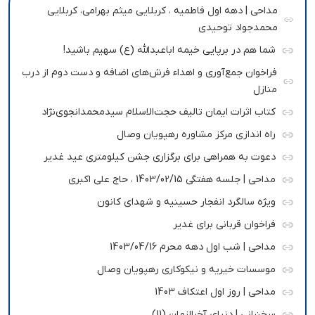
مداحی | دهه اول فاطمیه ، کربلایی میثم بهرامی، کربلایی
محمدجواد توحیدی
شما هم در برپایی خیمه اباعبدالله (ع) سهیم باشید!
فراخوان جمع‌آوری و اهداء فرش‌های اضافه و دست دوم از درب
منازل
کتاب اثرات ایمان تالیف حجت‌الاسلام سیدمحمدانجوی‌نژاد
راه اندازی مرکز مشاوره رهپویان وصال
دعوت به همراهی برای برگزاری جشن کیلومتری عید غدیر
مداحی | جلسه هفتگی 1403/02/15 ، حاج علی اکبری
ویژه سالگرد انفجار حسینیه و شهدای کانون
فراخوان قربانی برای غدیر
مداحی | شب اول دهه محرم 1403/04/16
موسسات خیریه و نیکوکاری رهپویان وصال
مداحی | روز اول اعتکاف 1403
سخنرانی | دنیای آخرالزمان (11)