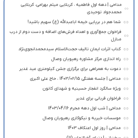
مداحی | دهه اول فاطمیه ، کربلایی میثم بهرامی، کربلایی
محمدجواد توحیدی
شما هم در برپایی خیمه اباعبدالله (ع) سهیم باشید!
فراخوان جمع‌آوری و اهداء فرش‌های اضافه و دست دوم از درب
منازل
کتاب اثرات ایمان تالیف حجت‌الاسلام سیدمحمدانجوی‌نژاد
راه اندازی مرکز مشاوره رهپویان وصال
دعوت به همراهی برای برگزاری جشن کیلومتری عید غدیر
مداحی | جلسه هفتگی 1403/02/15 ، حاج علی اکبری
ویژه سالگرد انفجار حسینیه و شهدای کانون
فراخوان قربانی برای غدیر
مداحی | شب اول دهه محرم 1403/04/16
موسسات خیریه و نیکوکاری رهپویان وصال
مداحی | روز اول اعتکاف 1403
سخنرانی | دنیای آخرالزمان (11)