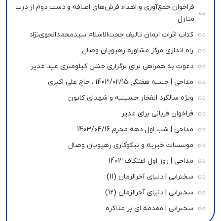
فراخوان جمع‌آوری و اهداء فرش‌های اضافه و دست دوم از درب
منازل
کتاب اثرات ایمان تالیف حجت‌الاسلام سیدمحمدانجوی‌نژاد
راه اندازی مرکز مشاوره رهپویان وصال
دعوت به همراهی برای برگزاری جشن کیلومتری عید غدیر
مداحی | جلسه هفتگی 1403/02/15 ، حاج علی اکبری
ویژه سالگرد انفجار حسینیه و شهدای کانون
فراخوان قربانی برای غدیر
مداحی | شب اول دهه محرم 1403/04/16
موسسات خیریه و نیکوکاری رهپویان وصال
مداحی | روز اول اعتکاف 1403
سخنرانی | دنیای آخرالزمان (11)
سخنرانی | دنیای آخرالزمان (12)
سخنرانی | مقدمه ای بر مذاکره