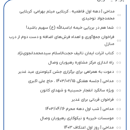
مداحی | دهه اول فاطمیه ، کربلایی میثم بهرامی، کربلایی
محمدجواد توحیدی
شما هم در برپایی خیمه اباعبدالله (ع) سهیم باشید!
فراخوان جمع‌آوری و اهداء فرش‌های اضافه و دست دوم از درب
منازل
کتاب اثرات ایمان تالیف حجت‌الاسلام سیدمحمدانجوی‌نژاد
راه اندازی مرکز مشاوره رهپویان وصال
دعوت به همراهی برای برگزاری جشن کیلومتری عید غدیر
مداحی | جلسه هفتگی 1403/02/15 ، حاج علی اکبری
ویژه سالگرد انفجار حسینیه و شهدای کانون
فراخوان قربانی برای غدیر
مداحی | شب اول دهه محرم 1403/04/16
موسسات خیریه و نیکوکاری رهپویان وصال
مداحی | روز اول اعتکاف 1403