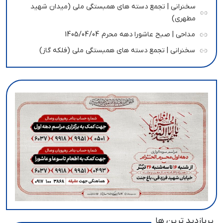
سخنرانی | تجمع دسته های همبستگی ملی (میدان شهید
مطهری)
مداحی | صبح عاشورا دهه محرم 1405/04/04
سخنرانی | تجمع دسته های همبستگی ملی (فلکه گاز)
پربازدید ترین ها