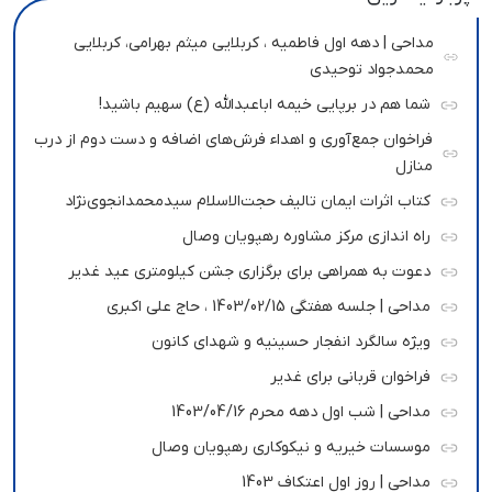
مداحی | دهه اول فاطمیه ، کربلایی میثم بهرامی، کربلایی
محمدجواد توحیدی
شما هم در برپایی خیمه اباعبدالله (ع) سهیم باشید!
فراخوان جمع‌آوری و اهداء فرش‌های اضافه و دست دوم از درب
منازل
کتاب اثرات ایمان تالیف حجت‌الاسلام سیدمحمدانجوی‌نژاد
راه اندازی مرکز مشاوره رهپویان وصال
دعوت به همراهی برای برگزاری جشن کیلومتری عید غدیر
مداحی | جلسه هفتگی 1403/02/15 ، حاج علی اکبری
ویژه سالگرد انفجار حسینیه و شهدای کانون
فراخوان قربانی برای غدیر
مداحی | شب اول دهه محرم 1403/04/16
موسسات خیریه و نیکوکاری رهپویان وصال
مداحی | روز اول اعتکاف 1403