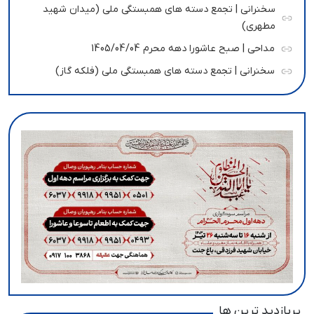
سخنرانی | تجمع دسته های همبستگی ملی (میدان شهید
مطهری)
مداحی | صبح عاشورا دهه محرم 1405/04/04
سخنرانی | تجمع دسته های همبستگی ملی (فلکه گاز)
پربازدید ترین ها