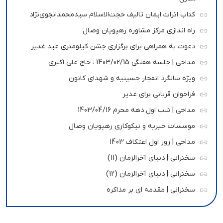
کتاب اثرات ایمان تالیف حجت‌الاسلام سیدمحمدانجوی‌نژاد
راه اندازی مرکز مشاوره رهپویان وصال
دعوت به همراهی برای برگزاری جشن کیلومتری عید غدیر
مداحی | جلسه هفتگی 1403/02/15 ، حاج علی اکبری
ویژه سالگرد انفجار حسینیه و شهدای کانون
فراخوان قربانی برای غدیر
مداحی | شب اول دهه محرم 1403/04/16
موسسات خیریه و نیکوکاری رهپویان وصال
مداحی | روز اول اعتکاف 1403
سخنرانی | دنیای آخرالزمان (11)
سخنرانی | دنیای آخرالزمان (12)
سخنرانی | مقدمه ای بر مذاکره