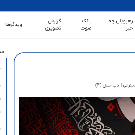
رهپویان چه
بانک
گزارش
ویدئوها
خبر
صوت
تصویری
جد
نرانی | ادب خیال (4)