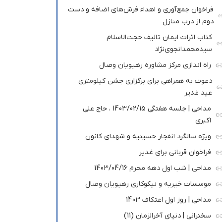
فراخوان جمع‌آوری و اهداء فرش‌های اضافه و دست
دوم از درب منازل
کتاب اثرات ایمان تالیف حجت‌الاسلام
سیدمحمدانجوی‌نژاد
راه اندازی مرکز مشاوره رهپویان وصال
دعوت به همراهی برای برگزاری جشن کیلومتری
عید غدیر
مداحی | جلسه هفتگی 1403/02/15 ، حاج علی
اکبری
ویژه سالگرد انفجار حسینیه و شهدای کانون
فراخوان قربانی برای غدیر
مداحی | شب اول دهه محرم 1403/04/16
موسسات خیریه و نیکوکاری رهپویان وصال
مداحی | روز اول اعتکاف 1403
سخنرانی | دنیای آخرالزمان (11)