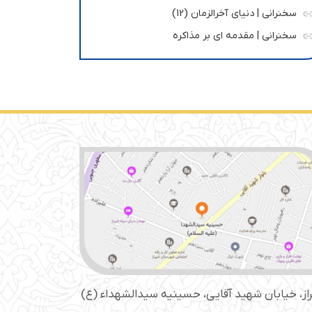
سخنرانی | دنیای آخرالزمان (12)
سخنرانی | مقدمه ای بر مذاکره
از، خیابان شهید آقایی، حسینیه سید‌الشهداء (ع)