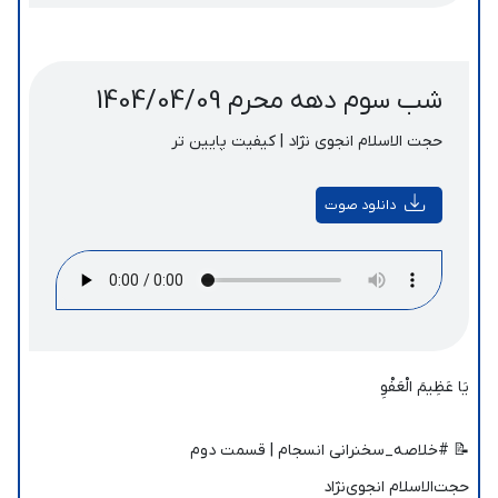
شب سوم دهه محرم 1404/04/09
حجت الاسلام انجوی نژاد | کیفیت پایین تر
دانلود صوت
یَا عَظِیمَ الْعَفْوِ
📝 #خلاصه_سخنرانی انسجام | قسمت دوم
حجت‌الاسلام انجوی‌نژاد