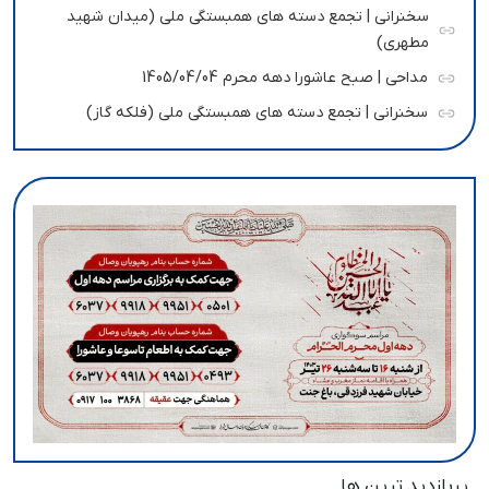
سخنرانی | تجمع دسته های همبستگی ملی (میدان شهید
مطهری)
مداحی | صبح عاشورا دهه محرم 1405/04/04
سخنرانی | تجمع دسته های همبستگی ملی (فلکه گاز)
پربازدید ترین ها