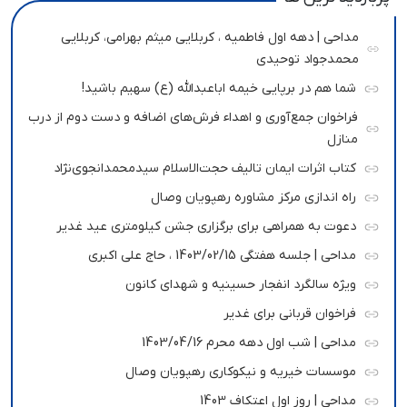
مداحی | دهه اول فاطمیه ، کربلایی میثم بهرامی، کربلایی
محمدجواد توحیدی
شما هم در برپایی خیمه اباعبدالله (ع) سهیم باشید!
فراخوان جمع‌آوری و اهداء فرش‌های اضافه و دست دوم از درب
منازل
کتاب اثرات ایمان تالیف حجت‌الاسلام سیدمحمدانجوی‌نژاد
راه اندازی مرکز مشاوره رهپویان وصال
دعوت به همراهی برای برگزاری جشن کیلومتری عید غدیر
مداحی | جلسه هفتگی 1403/02/15 ، حاج علی اکبری
ویژه سالگرد انفجار حسینیه و شهدای کانون
فراخوان قربانی برای غدیر
مداحی | شب اول دهه محرم 1403/04/16
موسسات خیریه و نیکوکاری رهپویان وصال
مداحی | روز اول اعتکاف 1403