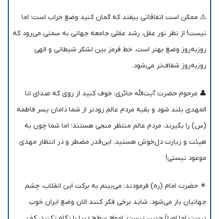
⚠️ ممکن است اتفاقاتی بیفتد که گمان کنید وضع خراب است؛ اما
نیست! از نظر نور عقل، رشد عقلی جامعه جهانی به سمتی می‌رود که
روز‌به‌روز وضع بهتر است. خط قرمز بین لشکر شیطانی و الهی
روز‌به‌روز شفاف‌تر می‌شود.
👤 مرحوم حضرت آیت‌الله حائری: خوف کنید از روی که صدای انا
المهدی بلند شود و بقیه مردم عالم زودتر از شما دامان پسر فاطمه
(س) را بگیرند. مردم عالم منتظر منجی هستند؛ اما شما چون به
هیئت و زیارت دل‌خوش هستید، این‌قدر مضطر و در انتظار مهدی
موعود نیستی!
✴️ حضرت امام (ره) فرمودند: می‌بینم به برکت این انقلاب، چشم
جهانیان باز می‌شود. شاید برخی فکر کنند الان وضع ایران خوب
نیست اما اصلاً چنین نیست. امواج سطح دریا را نگاه نکنید، کف