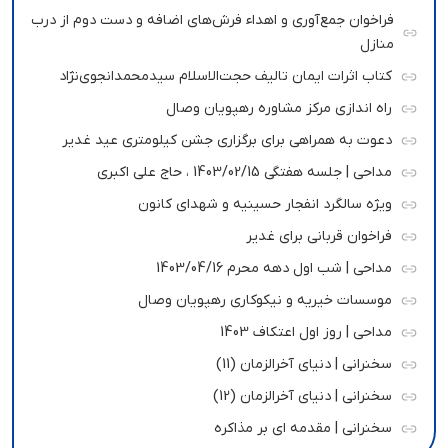
فراخوان جمع‌آوری و اهداء فرش‌های اضافه و دست دوم از درب
منازل
کتاب اثرات ایمان تالیف حجت‌الاسلام سیدمحمدانجوی‌نژاد
راه اندازی مرکز مشاوره رهپویان وصال
دعوت به همراهی برای برگزاری جشن کیلومتری عید غدیر
مداحی | جلسه هفتگی 1403/02/15 ، حاج علی اکبری
ویژه سالگرد انفجار حسینیه و شهدای کانون
فراخوان قربانی برای غدیر
مداحی | شب اول دهه محرم 1403/04/16
موسسات خیریه و نیکوکاری رهپویان وصال
مداحی | روز اول اعتکاف 1403
سخنرانی | دنیای آخرالزمان (11)
سخنرانی | دنیای آخرالزمان (12)
سخنرانی | مقدمه ای بر مذاکره