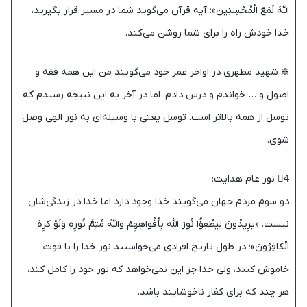
اللَّهَ لَمَعَ الْمُحْسِنِينَ»؛ آیه قرآن می‌گوید شما در مسیر قرار بگیرید،
خدا خودش راه را برای شما روشن می‌کند.
❇️ شهید مطهری در اواخر عمر خود می‌گویند من این همه فقه و
اصول و … خواندم و درس دادم، اما در آخر به این نتیجه رسیدم که
توسل از همه بالاتر است. توسل یعنی با وسیله‌ای به نور الهی وصل
شوی.
4⃣ نور عام هدایت:
دو سوم مردم جهان می‌گویند خدا وجود دارد اما خدا در زندگی‌شان
نیست. «یرِیدُونَ لِیطْفِؤُا نُورَ الله بِأَفْواهِهِمْ وَاللهُ مُتِمُّ نُورِهِ وَلَوْ کرِهَ
الْکافِرُونَ»؛ در طول تاریخ افرادی می‌خواستند نور خدا را با فوت
خاموش کنند، ولی خدا جز این نمی‌خواهد که نور خود را کامل کند،
هر چند که برای کفار ناخوشایند باشد.