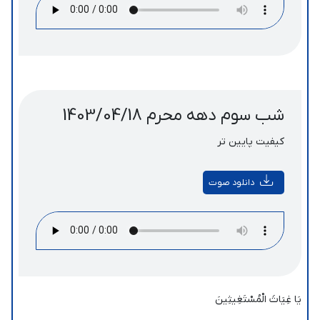
شب سوم دهه محرم 1403/04/18
کیفیت پایین تر
دانلود صوت
یَا غِیَاثَ الْمُسْتَغِیثِینَ