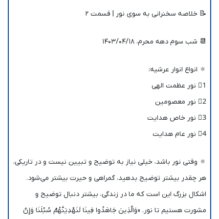
📝 خلاصه سخنرانی به سوی نور | قسمت ۲
📆 شب سوم دهه محرم، ۱۴۰۳/۰۴/۱۸
🔅 انواع انوار عرشیه:
1⃣ نور عظمت الهی
2⃣ نور معصومین
3⃣ نور خاص هدایت
4⃣ نور عام هدایت
🔅 وقتی نور باشد، خیلی نیاز به توضیح و تبیین نیست و در تاریکی،
هر چقدر بیشتر توضیح بدهید، گمراهی و حیرت بیشتر می‌شود.
اشکال بزرگ این است که ما در زندگی، بیشتر دنبال توضیح و
مشورت هستیم تا نور. «وَالَّذِينَ جَاهَدُوا فِينَا لَنَهْدِيَنَّهُمْ سُبُلَنَا وَإِنَّ