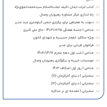
کتاب اثرات ایمان تالیف حجت‌الاسلام سیدمحمدانجوی‌نژاد
راه اندازی مرکز مشاوره رهپویان وصال
دعوت به همراهی برای برگزاری جشن کیلومتری عید غدیر
مداحی | جلسه هفتگی 1403/02/15 ، حاج علی اکبری
ویژه سالگرد انفجار حسینیه و شهدای کانون
فراخوان قربانی برای غدیر
مداحی | شب اول دهه محرم 1403/04/16
موسسات خیریه و نیکوکاری رهپویان وصال
مداحی | روز اول اعتکاف 1403
سخنرانی | دنیای آخرالزمان (11)
سخنرانی | دنیای آخرالزمان (12)
سخنرانی | مقدمه ای بر مذاکره