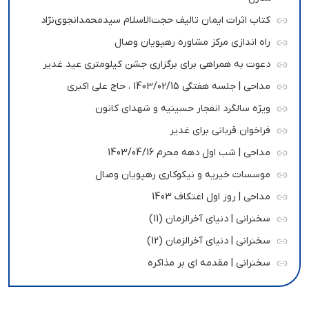
کتاب اثرات ایمان تالیف حجت‌الاسلام سیدمحمدانجوی‌نژاد
راه اندازی مرکز مشاوره رهپویان وصال
دعوت به همراهی برای برگزاری جشن کیلومتری عید غدیر
مداحی | جلسه هفتگی 1403/02/15 ، حاج علی اکبری
ویژه سالگرد انفجار حسینیه و شهدای کانون
فراخوان قربانی برای غدیر
مداحی | شب اول دهه محرم 1403/04/16
موسسات خیریه و نیکوکاری رهپویان وصال
مداحی | روز اول اعتکاف 1403
سخنرانی | دنیای آخرالزمان (11)
سخنرانی | دنیای آخرالزمان (12)
سخنرانی | مقدمه ای بر مذاکره