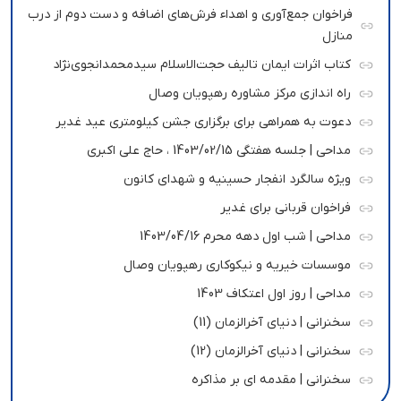
فراخوان جمع‌آوری و اهداء فرش‌های اضافه و دست دوم از درب
منازل
کتاب اثرات ایمان تالیف حجت‌الاسلام سیدمحمدانجوی‌نژاد
راه اندازی مرکز مشاوره رهپویان وصال
دعوت به همراهی برای برگزاری جشن کیلومتری عید غدیر
مداحی | جلسه هفتگی 1403/02/15 ، حاج علی اکبری
ویژه سالگرد انفجار حسینیه و شهدای کانون
فراخوان قربانی برای غدیر
مداحی | شب اول دهه محرم 1403/04/16
موسسات خیریه و نیکوکاری رهپویان وصال
مداحی | روز اول اعتکاف 1403
سخنرانی | دنیای آخرالزمان (11)
سخنرانی | دنیای آخرالزمان (12)
سخنرانی | مقدمه ای بر مذاکره