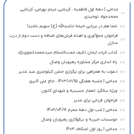
مداحی | دهه اول فاطمیه ، کربلایی میثم بهرامی، کربلایی
محمدجواد توحیدی
شما هم در برپایی خیمه اباعبدالله (ع) سهیم باشید!
فراخوان جمع‌آوری و اهداء فرش‌های اضافه و دست دوم از درب
منازل
کتاب اثرات ایمان تالیف حجت‌الاسلام سیدمحمدانجوی‌نژاد
راه اندازی مرکز مشاوره رهپویان وصال
دعوت به همراهی برای برگزاری جشن کیلومتری عید غدیر
مداحی | جلسه هفتگی 1403/02/15 ، حاج علی اکبری
ویژه سالگرد انفجار حسینیه و شهدای کانون
فراخوان قربانی برای غدیر
مداحی | شب اول دهه محرم 1403/04/16
موسسات خیریه و نیکوکاری رهپویان وصال
مداحی | روز اول اعتکاف 1403