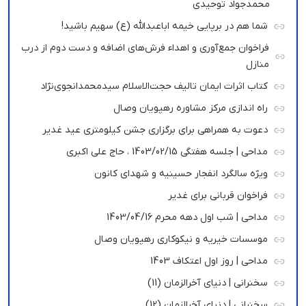
محمدجواد توحیدی
شما هم در برپایی خیمه اباعبدالله (ع) سهیم باشید!
فراخوان جمع‌آوری و اهداء فرش‌های اضافه و دست دوم از درب
منازل
کتاب اثرات ایمان تالیف حجت‌الاسلام سیدمحمدانجوی‌نژاد
راه اندازی مرکز مشاوره رهپویان وصال
دعوت به همراهی برای برگزاری جشن کیلومتری عید غدیر
مداحی | جلسه هفتگی 1403/02/15 ، حاج علی اکبری
ویژه سالگرد انفجار حسینیه و شهدای کانون
فراخوان قربانی برای غدیر
مداحی | شب اول دهه محرم 1403/04/16
موسسات خیریه و نیکوکاری رهپویان وصال
مداحی | روز اول اعتکاف 1403
سخنرانی | دنیای آخرالزمان (11)
سخنرانی | دنیای آخرالزمان (12)