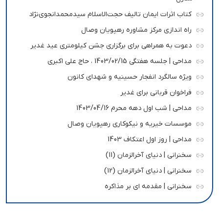
کتاب اثرات ایمان تالیف حجت‌الاسلام سیدمحمدانجوی‌نژاد
راه اندازی مرکز مشاوره رهپویان وصال
دعوت به همراهی برای برگزاری جشن کیلومتری عید غدیر
مداحی | جلسه هفتگی 1403/02/15 ، حاج علی اکبری
ویژه سالگرد انفجار حسینیه و شهدای کانون
فراخوان قربانی برای غدیر
مداحی | شب اول دهه محرم 1403/04/16
موسسات خیریه و نیکوکاری رهپویان وصال
مداحی | روز اول اعتکاف 1403
سخنرانی | دنیای آخرالزمان (11)
سخنرانی | دنیای آخرالزمان (12)
سخنرانی | مقدمه ای بر مذاکره