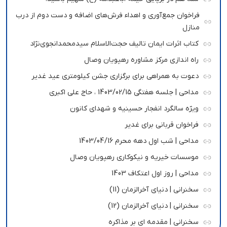
فراخوان جمع‌آوری و اهداء فرش‌های اضافه و دست دوم از درب
منازل
کتاب اثرات ایمان تالیف حجت‌الاسلام سیدمحمدانجوی‌نژاد
راه اندازی مرکز مشاوره رهپویان وصال
دعوت به همراهی برای برگزاری جشن کیلومتری عید غدیر
مداحی | جلسه هفتگی 1403/02/15 ، حاج علی اکبری
ویژه سالگرد انفجار حسینیه و شهدای کانون
فراخوان قربانی برای غدیر
مداحی | شب اول دهه محرم 1403/04/16
موسسات خیریه و نیکوکاری رهپویان وصال
مداحی | روز اول اعتکاف 1403
سخنرانی | دنیای آخرالزمان (11)
سخنرانی | دنیای آخرالزمان (12)
سخنرانی | مقدمه ای بر مذاکره