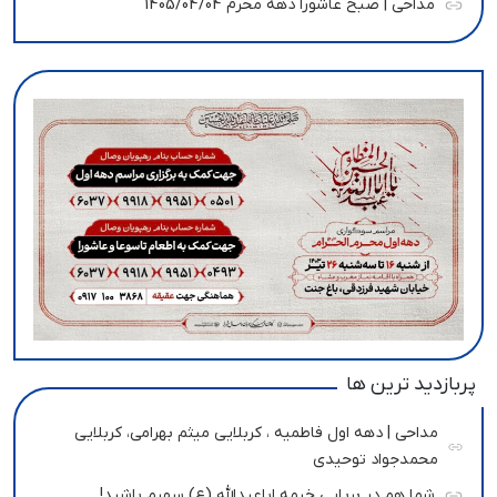
مداحی | صبح عاشورا دهه محرم 1405/04/04
پربازدید ترین ها
مداحی | دهه اول فاطمیه ، کربلایی میثم بهرامی، کربلایی
محمدجواد توحیدی
شما هم در برپایی خیمه اباعبدالله (ع) سهیم باشید!