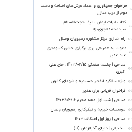
فراخوان جمع‌آوری و اهداء فرش‌های اضافه و دست
دوم از درب منازل
کتاب اثرات ایمان تالیف حجت‌الاسلام
سیدمحمدانجوی‌نژاد
راه اندازی مرکز مشاوره رهپویان وصال
دعوت به همراهی برای برگزاری جشن کیلومتری
عید غدیر
مداحی | جلسه هفتگی 1403/02/15 ، حاج علی
اکبری
ویژه سالگرد انفجار حسینیه و شهدای کانون
فراخوان قربانی برای غدیر
مداحی | شب اول دهه محرم 1403/04/16
موسسات خیریه و نیکوکاری رهپویان وصال
مداحی | روز اول اعتکاف 1403
سخنرانی | دنیای آخرالزمان (11)