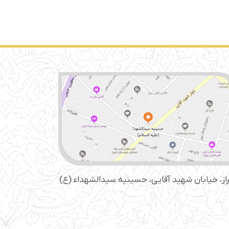
از، خیابان شهید آقایی، حسینیه سید‌الشهداء (ع)