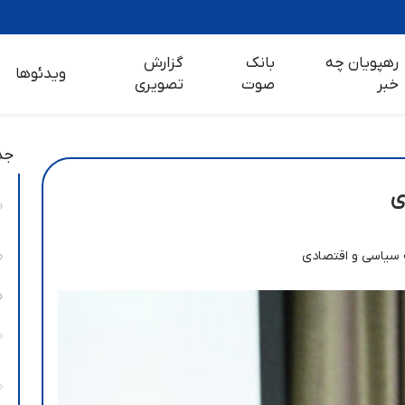
رهپویان چه
بانک
گزارش
ویدئوها
خبر
صوت
تصویری
جد
ی
 سیاسی و اقتصادی