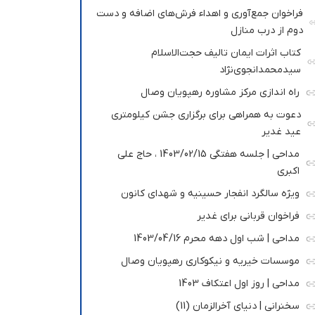
فراخوان جمع‌آوری و اهداء فرش‌های اضافه و دست
دوم از درب منازل
کتاب اثرات ایمان تالیف حجت‌الاسلام
سیدمحمدانجوی‌نژاد
راه اندازی مرکز مشاوره رهپویان وصال
دعوت به همراهی برای برگزاری جشن کیلومتری
عید غدیر
مداحی | جلسه هفتگی 1403/02/15 ، حاج علی
اکبری
ویژه سالگرد انفجار حسینیه و شهدای کانون
فراخوان قربانی برای غدیر
مداحی | شب اول دهه محرم 1403/04/16
موسسات خیریه و نیکوکاری رهپویان وصال
مداحی | روز اول اعتکاف 1403
سخنرانی | دنیای آخرالزمان (11)