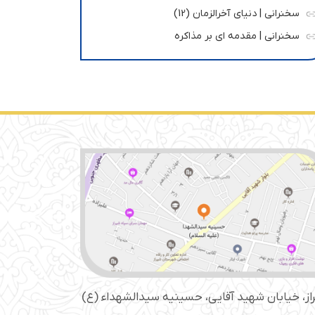
سخنرانی | دنیای آخرالزمان (12)
سخنرانی | مقدمه ای بر مذاکره
از، خیابان شهید آقایی، حسینیه سید‌الشهداء (ع)