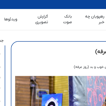
رهپویان چه
بانک
گزارش
ویدئوها
خبر
صوت
تصویری
جد
رفه)
 خوب و بد (روز عرفه)