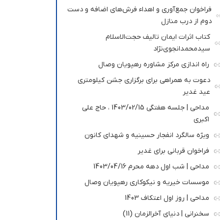
فراخوان جمع‌آوری و اهداء فرش‌های اضافه و دست
دوم از درب منازل
کتاب اثرات ایمان تالیف حجت‌الاسلام
سیدمحمدانجوی‌نژاد
راه اندازی مرکز مشاوره رهپویان وصال
دعوت به همراهی برای برگزاری جشن کیلومتری
عید غدیر
مداحی | جلسه هفتگی 1403/02/15 ، حاج علی
اکبری
ویژه سالگرد انفجار حسینیه و شهدای کانون
فراخوان قربانی برای غدیر
مداحی | شب اول دهه محرم 1403/04/16
موسسات خیریه و نیکوکاری رهپویان وصال
مداحی | روز اول اعتکاف 1403
سخنرانی | دنیای آخرالزمان (11)