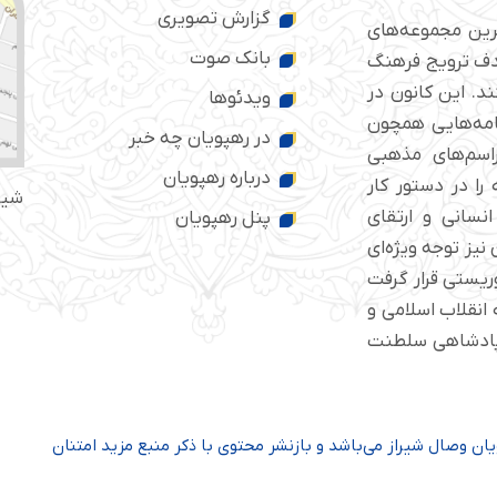
گزارش تصویری
ترین مجموعه‌های
بانک صوت
 ایران است که از سال ۱۳۷۶ با هدف ترویج فرهنگ
د. این کانون در
ویدئوها
امه‌هایی همچون
در رهپویان چه خبر
راسم‌های مذهبی
درباره رهپویان
را در دستور کار
شیر
انسانی و ارتقای
پنل رهپویان
نیز توجه ویژه‌ای
مب‌گذاری تروریستی قرار گرفت
د و قریب به ۲۰۰ جانباز به انقلاب اسلامی و
 پادشاهی سلطنت
ن وصال شیراز می‌باشد و بازنشر محتوی با ذکر منبع مزید امتنان