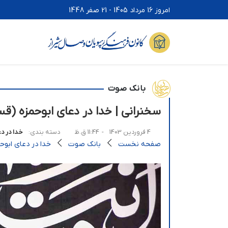
امروز 16 مرداد 1405 - 21 صفر 1448
بانک صوت
سخنرانی | خدا در دعای ابوحمزه (ق
4 فروردین 1403
- 11:44 ق.ظ
دسته بندی:
خدا در د
صفحه نخست
بانک صوت
خدا در دعای ابوح