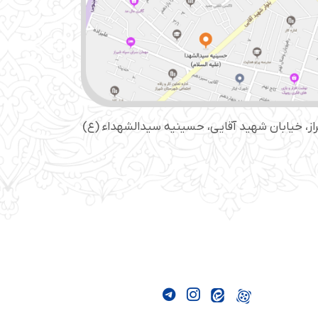
از، خیابان شهید آقایی، حسینیه سید‌الشهداء (ع)