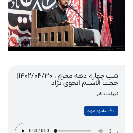
شب چهارم دهه محرم ، 1402/04/30|
حجت الاسلام انجوی نژاد
کییفت بالاتر
دانلود صوت