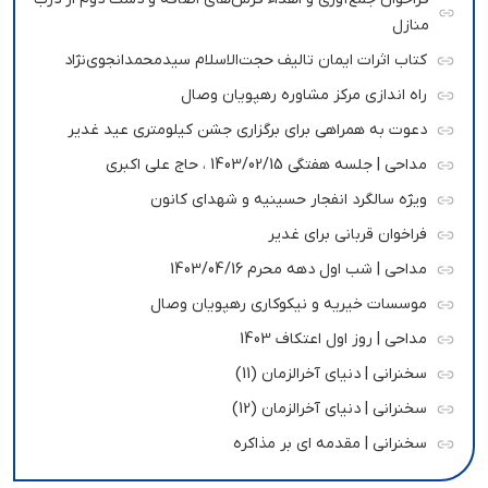
منازل
کتاب اثرات ایمان تالیف حجت‌الاسلام سیدمحمدانجوی‌نژاد
راه اندازی مرکز مشاوره رهپویان وصال
دعوت به همراهی برای برگزاری جشن کیلومتری عید غدیر
مداحی | جلسه هفتگی 1403/02/15 ، حاج علی اکبری
ویژه سالگرد انفجار حسینیه و شهدای کانون
فراخوان قربانی برای غدیر
مداحی | شب اول دهه محرم 1403/04/16
موسسات خیریه و نیکوکاری رهپویان وصال
مداحی | روز اول اعتکاف 1403
سخنرانی | دنیای آخرالزمان (11)
سخنرانی | دنیای آخرالزمان (12)
سخنرانی | مقدمه ای بر مذاکره