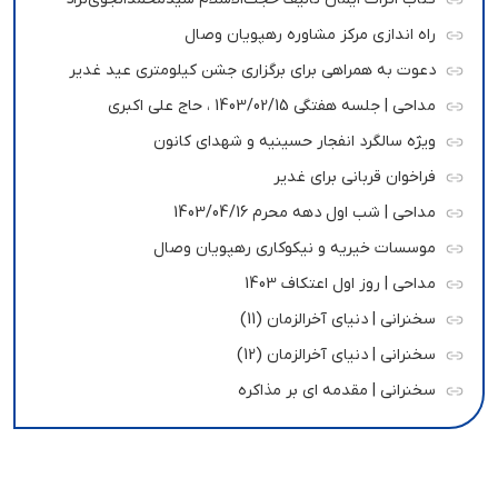
راه اندازی مرکز مشاوره رهپویان وصال
دعوت به همراهی برای برگزاری جشن کیلومتری عید غدیر
مداحی | جلسه هفتگی 1403/02/15 ، حاج علی اکبری
ویژه سالگرد انفجار حسینیه و شهدای کانون
فراخوان قربانی برای غدیر
مداحی | شب اول دهه محرم 1403/04/16
موسسات خیریه و نیکوکاری رهپویان وصال
مداحی | روز اول اعتکاف 1403
سخنرانی | دنیای آخرالزمان (11)
سخنرانی | دنیای آخرالزمان (12)
سخنرانی | مقدمه ای بر مذاکره