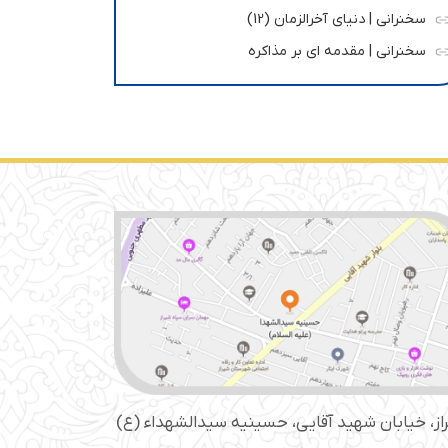
سخنرانی | دنیای آخرالزمان (12)
سخنرانی | مقدمه ای بر مذاکره
از، خیابان شهید آقایی، حسینیه سید‌الشهداء (ع)