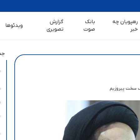
رهپویان چه
بانک
گزارش
ویدئوها
خبر
صوت
تصویری
جد
گ سخت پیروزیم