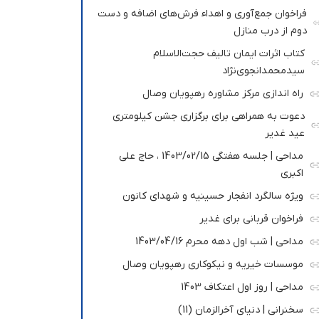
فراخوان جمع‌آوری و اهداء فرش‌های اضافه و دست
دوم از درب منازل
کتاب اثرات ایمان تالیف حجت‌الاسلام
سیدمحمدانجوی‌نژاد
راه اندازی مرکز مشاوره رهپویان وصال
دعوت به همراهی برای برگزاری جشن کیلومتری
عید غدیر
مداحی | جلسه هفتگی 1403/02/15 ، حاج علی
اکبری
ویژه سالگرد انفجار حسینیه و شهدای کانون
فراخوان قربانی برای غدیر
مداحی | شب اول دهه محرم 1403/04/16
موسسات خیریه و نیکوکاری رهپویان وصال
مداحی | روز اول اعتکاف 1403
سخنرانی | دنیای آخرالزمان (11)