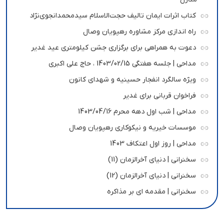
کتاب اثرات ایمان تالیف حجت‌الاسلام سیدمحمدانجوی‌نژاد
راه اندازی مرکز مشاوره رهپویان وصال
دعوت به همراهی برای برگزاری جشن کیلومتری عید غدیر
مداحی | جلسه هفتگی 1403/02/15 ، حاج علی اکبری
ویژه سالگرد انفجار حسینیه و شهدای کانون
فراخوان قربانی برای غدیر
مداحی | شب اول دهه محرم 1403/04/16
موسسات خیریه و نیکوکاری رهپویان وصال
مداحی | روز اول اعتکاف 1403
سخنرانی | دنیای آخرالزمان (11)
سخنرانی | دنیای آخرالزمان (12)
سخنرانی | مقدمه ای بر مذاکره