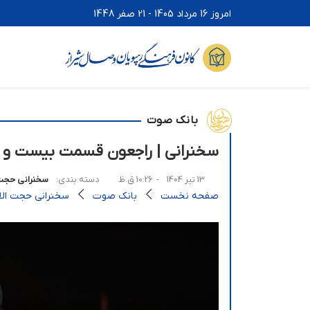
امروز 16 مرداد 1405 - 21 صفر 1448
بانک صوت
سخنرانی | راجعون قسمت بیست و 
13 تیر 1404
- 10:26 ق.ظ
دسته بندی:
سخنرانی حجت 
صفحه نخست
بانک صوت
سخنرانی حجت الاس