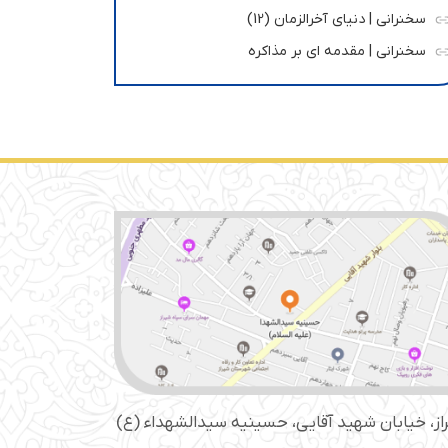
سخنرانی | دنیای آخرالزمان (12)
سخنرانی | مقدمه ای بر مذاکره
از، خیابان شهید آقایی، حسینیه سید‌الشهداء (ع)