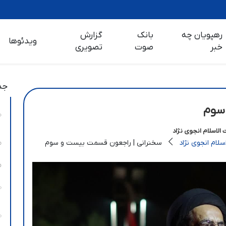
رهپویان چه
بانک
گزارش
ویدئوها
خبر
صوت
تصویری
جد
سوم
الاسلام انجوی نژاد
لام انجوی نژاد
سخنرانی | راجعون قسمت بیست و سوم