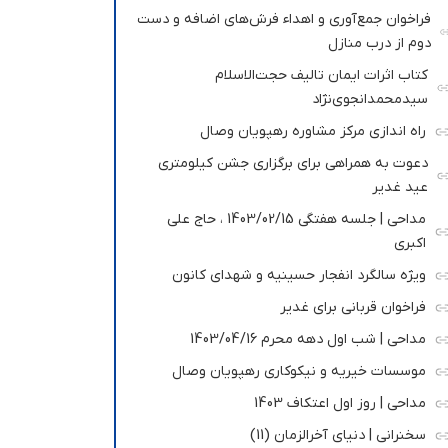
فراخوان جمع‌آوری و اهداء فرش‌های اضافه و دست
دوم از درب منازل
کتاب اثرات ایمان تالیف حجت‌الاسلام
سیدمحمدانجوی‌نژاد
راه اندازی مرکز مشاوره رهپویان وصال
دعوت به همراهی برای برگزاری جشن کیلومتری
عید غدیر
مداحی | جلسه هفتگی 1403/02/15 ، حاج علی
اکبری
ویژه سالگرد انفجار حسینیه و شهدای کانون
فراخوان قربانی برای غدیر
مداحی | شب اول دهه محرم 1403/04/16
موسسات خیریه و نیکوکاری رهپویان وصال
مداحی | روز اول اعتکاف 1403
سخنرانی | دنیای آخرالزمان (11)