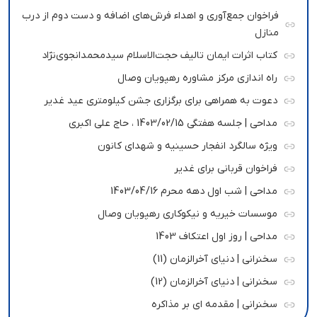
فراخوان جمع‌آوری و اهداء فرش‌های اضافه و دست دوم از درب
منازل
کتاب اثرات ایمان تالیف حجت‌الاسلام سیدمحمدانجوی‌نژاد
راه اندازی مرکز مشاوره رهپویان وصال
دعوت به همراهی برای برگزاری جشن کیلومتری عید غدیر
مداحی | جلسه هفتگی 1403/02/15 ، حاج علی اکبری
ویژه سالگرد انفجار حسینیه و شهدای کانون
فراخوان قربانی برای غدیر
مداحی | شب اول دهه محرم 1403/04/16
موسسات خیریه و نیکوکاری رهپویان وصال
مداحی | روز اول اعتکاف 1403
سخنرانی | دنیای آخرالزمان (11)
سخنرانی | دنیای آخرالزمان (12)
سخنرانی | مقدمه ای بر مذاکره