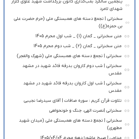
پنجمین سالگرد بمب‌گذاری کانون بزرگداشت شهید علوی گلزار
شهدای لامرد
سخنرانی | تجمع دسته های همبستگی ملی (حرم حضرت علی
بن حمزه(ع))
متن سخنرانی _ گمان (1) _ شب اول محرم 1405
متن سخنرانی _ گمان (2) _ شب دوم محرم 1405
سخنرانی | تجمع دسته های همبستگی ملی (شهرک والفجر)
سخنرانی | شب دوم کاروان بدرقه قائد شهید در مشهد
مقدس
سخنرانی | شب اول کاروان بدرقه قائد شهید در مشهد
مقدس
تلاوت قرآن کریم : سوره صافات | آقای سیدرضا نجیبی
سخنرانی |نصرت الهی، جنگ و خونحواهی
سخنرانی | تجمع دسته های همبستگی ملی (میدان شهید
مطهری)
مداحی | صبح عاشورا دهه محرم 1405/04/04