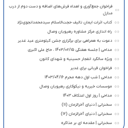
فراخوان جمع‌آوری و اهداء فرش‌های اضافه و دست دوم از درب
منازل
کتاب اثرات ایمان تالیف حجت‌الاسلام سیدمحمدانجوی‌نژاد
راه اندازی مرکز مشاوره رهپویان وصال
دعوت به همراهی برای برگزاری جشن کیلومتری عید غدیر
مداحی | جلسه هفتگی 1403/02/15 ، حاج علی اکبری
ویژه سالگرد انفجار حسینیه و شهدای کانون
فراخوان قربانی برای غدیر
مداحی | شب اول دهه محرم 1403/04/16
موسسات خیریه و نیکوکاری رهپویان وصال
مداحی | روز اول اعتکاف 1403
سخنرانی | دنیای آخرالزمان (11)
سخنرانی | دنیای آخرالزمان (12)
سخنرانی | مقدمه ای بر مذاکره