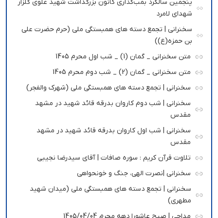
پنجمین سالگرد بمب‌گذاری کانون بزرگداشت شهید علوی گلزار
شهدای لامرد
سخنرانی | تجمع دسته های همبستگی ملی (حرم حضرت علی
بن حمزه(ع))
متن سخنرانی _ گمان (1) _ شب اول محرم 1405
متن سخنرانی _ گمان (2) _ شب دوم محرم 1405
سخنرانی | تجمع دسته های همبستگی ملی (شهرک والفجر)
سخنرانی | شب دوم کاروان بدرقه قائد شهید در مشهد
مقدس
سخنرانی | شب اول کاروان بدرقه قائد شهید در مشهد
مقدس
تلاوت قرآن کریم : سوره صافات | آقای سیدرضا نجیبی
سخنرانی |نصرت الهی، جنگ و خونحواهی
سخنرانی | تجمع دسته های همبستگی ملی (میدان شهید
مطهری)
مداحی | صبح عاشورا دهه محرم 1405/04/04