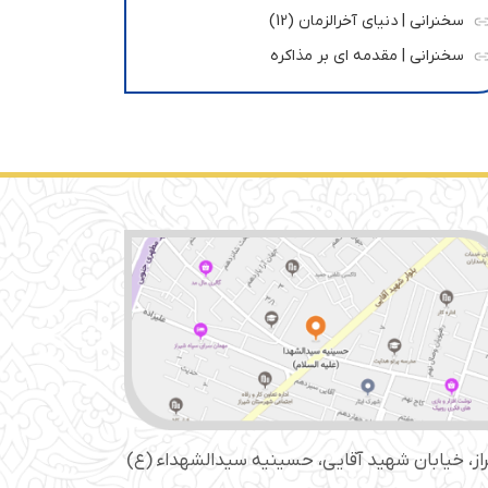
سخنرانی | دنیای آخرالزمان (12)
سخنرانی | مقدمه ای بر مذاکره
از، خیابان شهید آقایی، حسینیه سید‌الشهداء (ع)