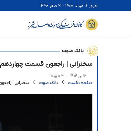
امروز 16 مرداد 1405 - 21 صفر 1448
بانک صوت
سخنرانی | راجعون قسمت چهاردهم
13 تیر 1404
- 10:31 ق.ظ
صفحه نخست
بانک صوت
سخنرانی | راجعو