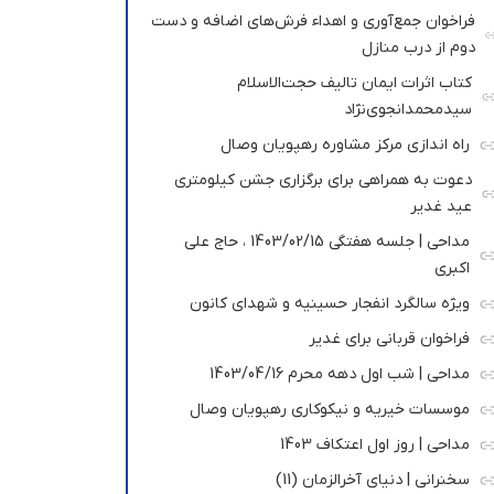
فراخوان جمع‌آوری و اهداء فرش‌های اضافه و دست
دوم از درب منازل
کتاب اثرات ایمان تالیف حجت‌الاسلام
سیدمحمدانجوی‌نژاد
راه اندازی مرکز مشاوره رهپویان وصال
دعوت به همراهی برای برگزاری جشن کیلومتری
عید غدیر
مداحی | جلسه هفتگی 1403/02/15 ، حاج علی
اکبری
ویژه سالگرد انفجار حسینیه و شهدای کانون
فراخوان قربانی برای غدیر
مداحی | شب اول دهه محرم 1403/04/16
موسسات خیریه و نیکوکاری رهپویان وصال
مداحی | روز اول اعتکاف 1403
سخنرانی | دنیای آخرالزمان (11)