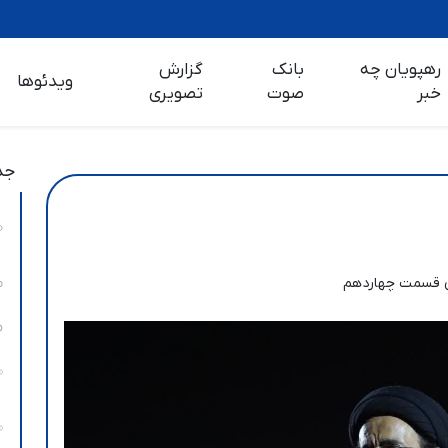
رهپویان چه
بانک
گزارش
ویدئوها
خبر
صوت
تصویری
جد
ن قسمت چهاردهم