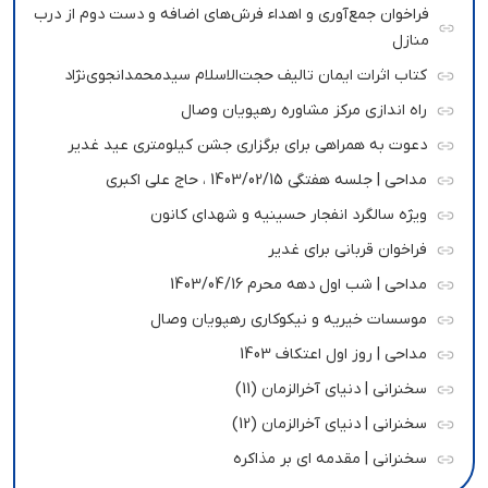
فراخوان جمع‌آوری و اهداء فرش‌های اضافه و دست دوم از درب
منازل
کتاب اثرات ایمان تالیف حجت‌الاسلام سیدمحمدانجوی‌نژاد
راه اندازی مرکز مشاوره رهپویان وصال
دعوت به همراهی برای برگزاری جشن کیلومتری عید غدیر
مداحی | جلسه هفتگی 1403/02/15 ، حاج علی اکبری
ویژه سالگرد انفجار حسینیه و شهدای کانون
فراخوان قربانی برای غدیر
مداحی | شب اول دهه محرم 1403/04/16
موسسات خیریه و نیکوکاری رهپویان وصال
مداحی | روز اول اعتکاف 1403
سخنرانی | دنیای آخرالزمان (11)
سخنرانی | دنیای آخرالزمان (12)
سخنرانی | مقدمه ای بر مذاکره