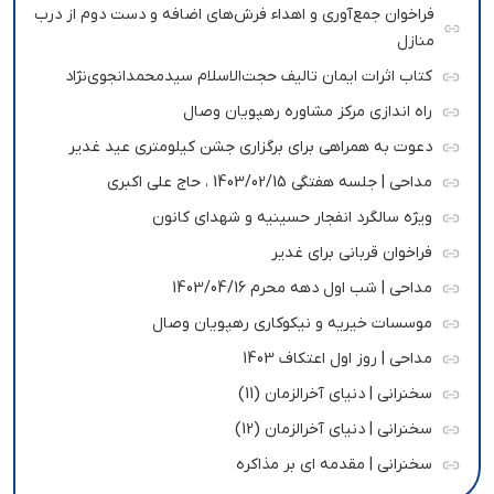
فراخوان جمع‌آوری و اهداء فرش‌های اضافه و دست دوم از درب
منازل
کتاب اثرات ایمان تالیف حجت‌الاسلام سیدمحمدانجوی‌نژاد
راه اندازی مرکز مشاوره رهپویان وصال
دعوت به همراهی برای برگزاری جشن کیلومتری عید غدیر
مداحی | جلسه هفتگی 1403/02/15 ، حاج علی اکبری
ویژه سالگرد انفجار حسینیه و شهدای کانون
فراخوان قربانی برای غدیر
مداحی | شب اول دهه محرم 1403/04/16
موسسات خیریه و نیکوکاری رهپویان وصال
مداحی | روز اول اعتکاف 1403
سخنرانی | دنیای آخرالزمان (11)
سخنرانی | دنیای آخرالزمان (12)
سخنرانی | مقدمه ای بر مذاکره