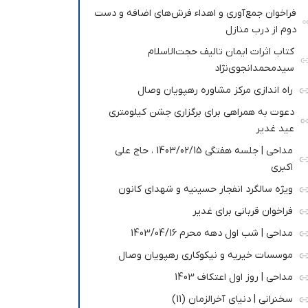
فراخوان جمع‌آوری و اهداء فرش‌های اضافه و دست
دوم از درب منازل
کتاب اثرات ایمان تالیف حجت‌الاسلام
سیدمحمدانجوی‌نژاد
راه اندازی مرکز مشاوره رهپویان وصال
دعوت به همراهی برای برگزاری جشن کیلومتری
عید غدیر
مداحی | جلسه هفتگی 1403/02/15 ، حاج علی
اکبری
ویژه سالگرد انفجار حسینیه و شهدای کانون
فراخوان قربانی برای غدیر
مداحی | شب اول دهه محرم 1403/04/16
موسسات خیریه و نیکوکاری رهپویان وصال
مداحی | روز اول اعتکاف 1403
سخنرانی | دنیای آخرالزمان (11)