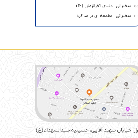
سخنرانی | دنیای آخرالزمان (12)
سخنرانی | مقدمه ای بر مذاکره
از، خیابان شهید آقایی، حسینیه سید‌الشهداء (ع)