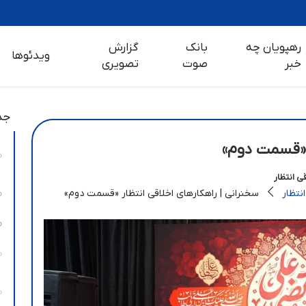
رهپویان چه
بانک
گزارش
ویدئوها
خبر
صوت
تصویری
جد
ر «قسمت دوم»
ی انتظار
نتظار
سخنرانی | راهکارهای اخلاقی انتظار «قسمت دوم»