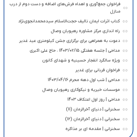
فراخوان جمع‌آوری و اهداء فرش‌های اضافه و دست دوم از درب
منازل
کتاب اثرات ایمان تالیف حجت‌الاسلام سیدمحمدانجوی‌نژاد
راه اندازی مرکز مشاوره رهپویان وصال
دعوت به همراهی برای برگزاری جشن کیلومتری عید غدیر
مداحی | جلسه هفتگی 1403/02/15 ، حاج علی اکبری
ویژه سالگرد انفجار حسینیه و شهدای کانون
فراخوان قربانی برای غدیر
مداحی | شب اول دهه محرم 1403/04/16
موسسات خیریه و نیکوکاری رهپویان وصال
مداحی | روز اول اعتکاف 1403
سخنرانی | دنیای آخرالزمان (11)
سخنرانی | دنیای آخرالزمان (12)
سخنرانی | مقدمه ای بر مذاکره