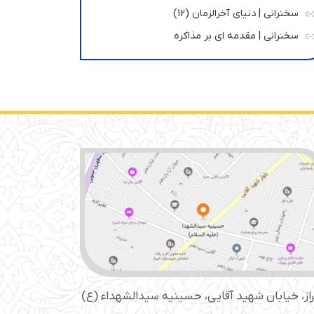
سخنرانی | دنیای آخرالزمان (12)
سخنرانی | مقدمه ای بر مذاکره
از، خیابان شهید آقایی، حسینیه سید‌الشهداء (ع)