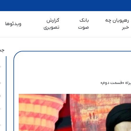
رهپویان چه
بانک
گزارش
ویدئوها
خبر
صوت
تصویری
جد
بیراه «قسمت دوم»