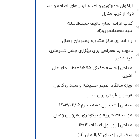
فراخوان جمع‌آوری و اهداء فرش‌های اضافه و دست
دوم از درب منازل
کتاب اثرات ایمان تالیف حجت‌الاسلام
سیدمحمدانجوی‌نژاد
راه اندازی مرکز مشاوره رهپویان وصال
دعوت به همراهی برای برگزاری جشن کیلومتری
عید غدیر
مداحی | جلسه هفتگی 1403/02/15 ، حاج علی
اکبری
ویژه سالگرد انفجار حسینیه و شهدای کانون
فراخوان قربانی برای غدیر
مداحی | شب اول دهه محرم 1403/04/16
موسسات خیریه و نیکوکاری رهپویان وصال
مداحی | روز اول اعتکاف 1403
سخنرانی | دنیای آخرالزمان (11)