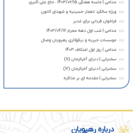
مداحی | جلسه هفتگی 1403/02/15 ، حاج علی اکبری
ویژه سالگرد انفجار حسینیه و شهدای کانون
فراخوان قربانی برای غدیر
مداحی | شب اول دهه محرم 1403/04/16
موسسات خیریه و نیکوکاری رهپویان وصال
مداحی | روز اول اعتکاف 1403
سخنرانی | دنیای آخرالزمان (11)
سخنرانی | دنیای آخرالزمان (12)
سخنرانی | مقدمه ای بر مذاکره
درباره رهپویان