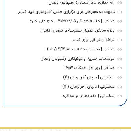
راه اندازی مرکز مشاوره رهپویان وصال
دعوت به همراهی برای برگزاری جشن کیلومتری عید غدیر
مداحی | جلسه هفتگی 1403/02/15 ، حاج علی اکبری
ویژه سالگرد انفجار حسینیه و شهدای کانون
فراخوان قربانی برای غدیر
مداحی | شب اول دهه محرم 1403/04/16
موسسات خیریه و نیکوکاری رهپویان وصال
مداحی | روز اول اعتکاف 1403
سخنرانی | دنیای آخرالزمان (11)
سخنرانی | دنیای آخرالزمان (12)
سخنرانی | مقدمه ای بر مذاکره