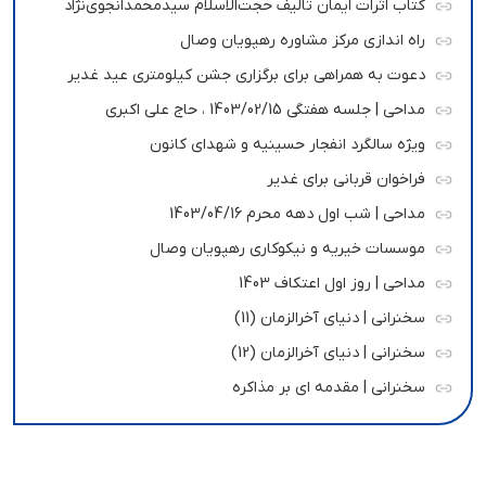
کتاب اثرات ایمان تالیف حجت‌الاسلام سیدمحمدانجوی‌نژاد
راه اندازی مرکز مشاوره رهپویان وصال
دعوت به همراهی برای برگزاری جشن کیلومتری عید غدیر
مداحی | جلسه هفتگی 1403/02/15 ، حاج علی اکبری
ویژه سالگرد انفجار حسینیه و شهدای کانون
فراخوان قربانی برای غدیر
مداحی | شب اول دهه محرم 1403/04/16
موسسات خیریه و نیکوکاری رهپویان وصال
مداحی | روز اول اعتکاف 1403
سخنرانی | دنیای آخرالزمان (11)
سخنرانی | دنیای آخرالزمان (12)
سخنرانی | مقدمه ای بر مذاکره