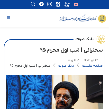
بانک صوت
سخنرانی | شب اول محرم 95
13 تیر 1404
- 11:04 ق.ظ
صفحه نخست
بانک صوت
سخنرانی | شب اول محرم 95