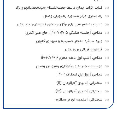
کتاب اثرات ایمان تالیف حجت‌الاسلام سیدمحمدانجوی‌نژاد
راه اندازی مرکز مشاوره رهپویان وصال
دعوت به همراهی برای برگزاری جشن کیلومتری عید غدیر
مداحی | جلسه هفتگی 1403/02/15 ، حاج علی اکبری
ویژه سالگرد انفجار حسینیه و شهدای کانون
فراخوان قربانی برای غدیر
مداحی | شب اول دهه محرم 1403/04/16
موسسات خیریه و نیکوکاری رهپویان وصال
مداحی | روز اول اعتکاف 1403
سخنرانی | دنیای آخرالزمان (11)
سخنرانی | دنیای آخرالزمان (12)
سخنرانی | مقدمه ای بر مذاکره