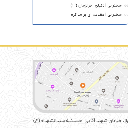
سخنرانی | دنیای آخرالزمان (12)
سخنرانی | مقدمه ای بر مذاکره
از، خیابان شهید آقایی، حسینیه سید‌الشهداء (ع)