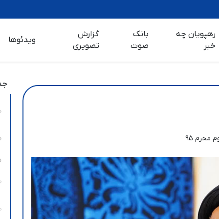
رهپویان چه
بانک
گزارش
ویدئوها
خبر
صوت
تصویری
جد
 محرم 95