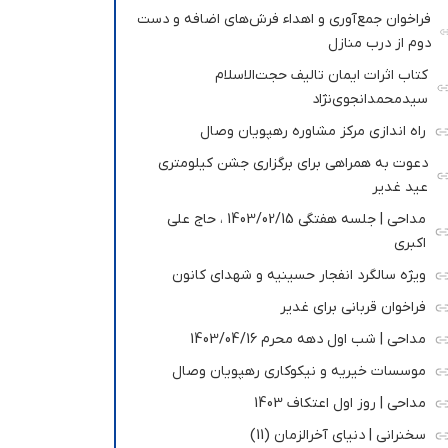
فراخوان جمع‌آوری و اهداء فرش‌های اضافه و دست
دوم از درب منازل
کتاب اثرات ایمان تالیف حجت‌الاسلام
سیدمحمدانجوی‌نژاد
راه اندازی مرکز مشاوره رهپویان وصال
دعوت به همراهی برای برگزاری جشن کیلومتری
عید غدیر
مداحی | جلسه هفتگی 1403/02/15 ، حاج علی
اکبری
ویژه سالگرد انفجار حسینیه و شهدای کانون
فراخوان قربانی برای غدیر
مداحی | شب اول دهه محرم 1403/04/16
موسسات خیریه و نیکوکاری رهپویان وصال
مداحی | روز اول اعتکاف 1403
سخنرانی | دنیای آخرالزمان (11)