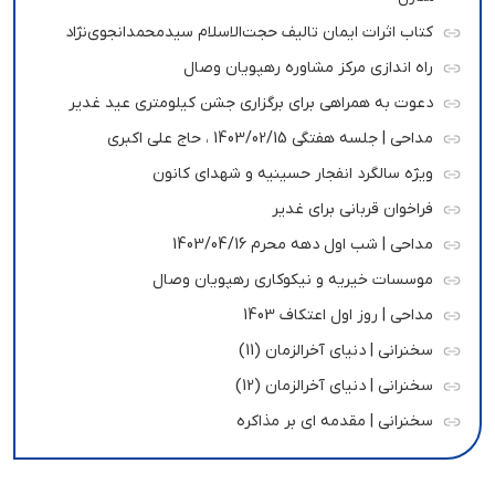
کتاب اثرات ایمان تالیف حجت‌الاسلام سیدمحمدانجوی‌نژاد
راه اندازی مرکز مشاوره رهپویان وصال
دعوت به همراهی برای برگزاری جشن کیلومتری عید غدیر
مداحی | جلسه هفتگی 1403/02/15 ، حاج علی اکبری
ویژه سالگرد انفجار حسینیه و شهدای کانون
فراخوان قربانی برای غدیر
مداحی | شب اول دهه محرم 1403/04/16
موسسات خیریه و نیکوکاری رهپویان وصال
مداحی | روز اول اعتکاف 1403
سخنرانی | دنیای آخرالزمان (11)
سخنرانی | دنیای آخرالزمان (12)
سخنرانی | مقدمه ای بر مذاکره