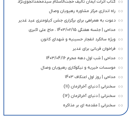
کتاب اثرات ایمان تالیف حجت‌الاسلام سیدمحمدانجوی‌نژاد
راه اندازی مرکز مشاوره رهپویان وصال
دعوت به همراهی برای برگزاری جشن کیلومتری عید غدیر
مداحی | جلسه هفتگی 1403/02/15 ، حاج علی اکبری
ویژه سالگرد انفجار حسینیه و شهدای کانون
فراخوان قربانی برای غدیر
مداحی | شب اول دهه محرم 1403/04/16
موسسات خیریه و نیکوکاری رهپویان وصال
مداحی | روز اول اعتکاف 1403
سخنرانی | دنیای آخرالزمان (11)
سخنرانی | دنیای آخرالزمان (12)
سخنرانی | مقدمه ای بر مذاکره