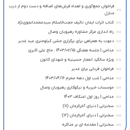
فراخوان جمع‌آوری و اهداء فرش‌های اضافه و دست دوم از درب
منازل
کتاب اثرات ایمان تالیف حجت‌الاسلام سیدمحمدانجوی‌نژاد
راه اندازی مرکز مشاوره رهپویان وصال
دعوت به همراهی برای برگزاری جشن کیلومتری عید غدیر
مداحی | جلسه هفتگی 1403/02/15 ، حاج علی اکبری
ویژه سالگرد انفجار حسینیه و شهدای کانون
فراخوان قربانی برای غدیر
مداحی | شب اول دهه محرم 1403/04/16
موسسات خیریه و نیکوکاری رهپویان وصال
مداحی | روز اول اعتکاف 1403
سخنرانی | دنیای آخرالزمان (11)
سخنرانی | دنیای آخرالزمان (12)
سخنرانی | مقدمه ای بر مذاکره