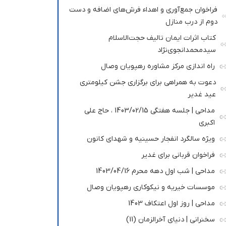
فراخوان جمع‌آوری و اهداء فرش‌های اضافه و دست
دوم از درب منازل
کتاب اثرات ایمان تالیف حجت‌الاسلام
سیدمحمدانجوی‌نژاد
راه اندازی مرکز مشاوره رهپویان وصال
دعوت به همراهی برای برگزاری جشن کیلومتری
عید غدیر
مداحی | جلسه هفتگی 1403/02/15 ، حاج علی
اکبری
ویژه سالگرد انفجار حسینیه و شهدای کانون
فراخوان قربانی برای غدیر
مداحی | شب اول دهه محرم 1403/04/16
موسسات خیریه و نیکوکاری رهپویان وصال
مداحی | روز اول اعتکاف 1403
سخنرانی | دنیای آخرالزمان (11)