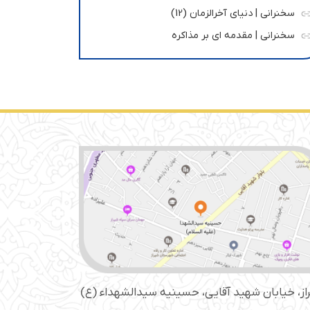
سخنرانی | دنیای آخرالزمان (12)
سخنرانی | مقدمه ای بر مذاکره
از، خیابان شهید آقایی، حسینیه سید‌الشهداء (ع)