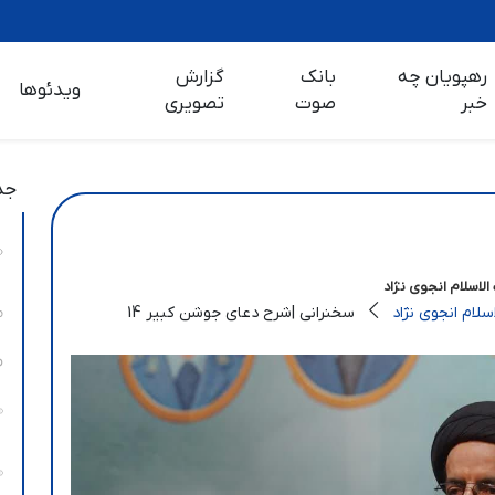
رهپویان چه
بانک
گزارش
ویدئوها
خبر
صوت
تصویری
جد
لاسلام انجوی نژاد
لام انجوی نژاد
سخنرانی |شرح دعای جوشن کبیر 14