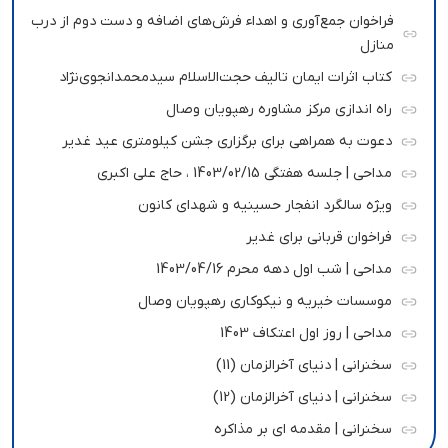
فراخوان جمع‌آوری و اهداء فرش‌های اضافه و دست دوم از درب
منازل
کتاب اثرات ایمان تالیف حجت‌الاسلام سیدمحمدانجوی‌نژاد
راه اندازی مرکز مشاوره رهپویان وصال
دعوت به همراهی برای برگزاری جشن کیلومتری عید غدیر
مداحی | جلسه هفتگی 1403/02/15 ، حاج علی اکبری
ویژه سالگرد انفجار حسینیه و شهدای کانون
فراخوان قربانی برای غدیر
مداحی | شب اول دهه محرم 1403/04/16
موسسات خیریه و نیکوکاری رهپویان وصال
مداحی | روز اول اعتکاف 1403
سخنرانی | دنیای آخرالزمان (11)
سخنرانی | دنیای آخرالزمان (12)
سخنرانی | مقدمه ای بر مذاکره