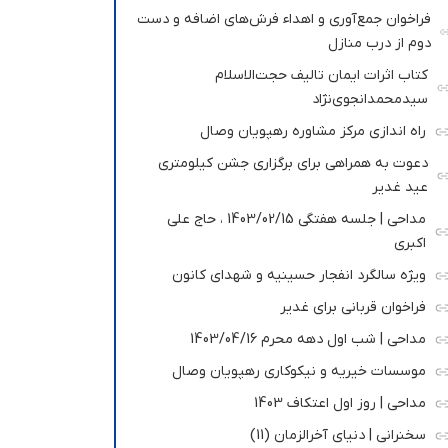
فراخوان جمع‌آوری و اهداء فرش‌های اضافه و دست
دوم از درب منازل
کتاب اثرات ایمان تالیف حجت‌الاسلام
سیدمحمدانجوی‌نژاد
راه اندازی مرکز مشاوره رهپویان وصال
دعوت به همراهی برای برگزاری جشن کیلومتری
عید غدیر
مداحی | جلسه هفتگی 1403/02/15 ، حاج علی
اکبری
ویژه سالگرد انفجار حسینیه و شهدای کانون
فراخوان قربانی برای غدیر
مداحی | شب اول دهه محرم 1403/04/16
موسسات خیریه و نیکوکاری رهپویان وصال
مداحی | روز اول اعتکاف 1403
سخنرانی | دنیای آخرالزمان (11)