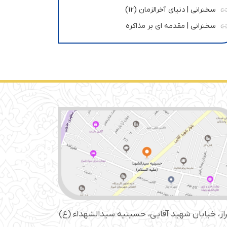
سخنرانی | دنیای آخرالزمان (12)
سخنرانی | مقدمه ای بر مذاکره
از، خیابان شهید آقایی، حسینیه سید‌الشهداء (ع)