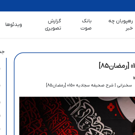
رهپویان چه
بانک
گزارش
ویدئوها
خبر
صوت
تصویری
جد
سخنرانی | شرح صحیفه سجادیه «15» [رمضان85]