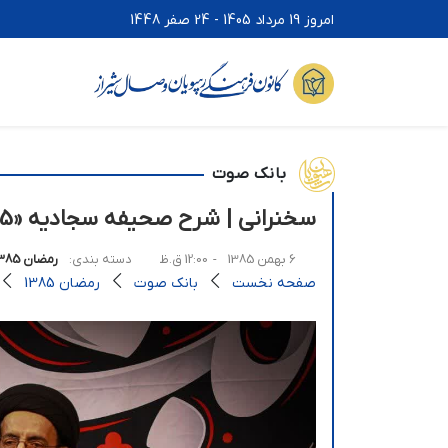
امروز 19 مرداد 1405 - 24 صفر 1448
بانک صوت
سخنرانی | شرح صحیفه سجادیه «15» [رمضان85]
6 بهمن 1385
- 12:00 ق.ظ
دسته بندی:
رمضان 1385
صفحه نخست
بانک صوت
رمضان 1385