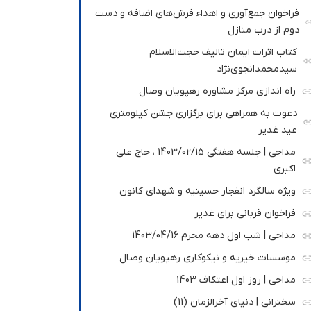
فراخوان جمع‌آوری و اهداء فرش‌های اضافه و دست
دوم از درب منازل
کتاب اثرات ایمان تالیف حجت‌الاسلام
سیدمحمدانجوی‌نژاد
راه اندازی مرکز مشاوره رهپویان وصال
دعوت به همراهی برای برگزاری جشن کیلومتری
عید غدیر
مداحی | جلسه هفتگی 1403/02/15 ، حاج علی
اکبری
ویژه سالگرد انفجار حسینیه و شهدای کانون
فراخوان قربانی برای غدیر
مداحی | شب اول دهه محرم 1403/04/16
موسسات خیریه و نیکوکاری رهپویان وصال
مداحی | روز اول اعتکاف 1403
سخنرانی | دنیای آخرالزمان (11)