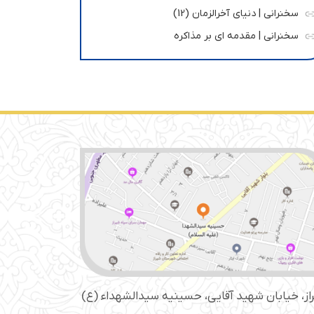
سخنرانی | دنیای آخرالزمان (12)
سخنرانی | مقدمه ای بر مذاکره
از، خیابان شهید آقایی، حسینیه سید‌الشهداء (ع)