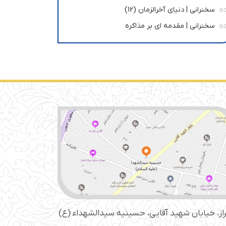
سخنرانی | دنیای آخرالزمان (12)
سخنرانی | مقدمه ای بر مذاکره
از، خیابان شهید آقایی، حسینیه سید‌الشهداء (ع)