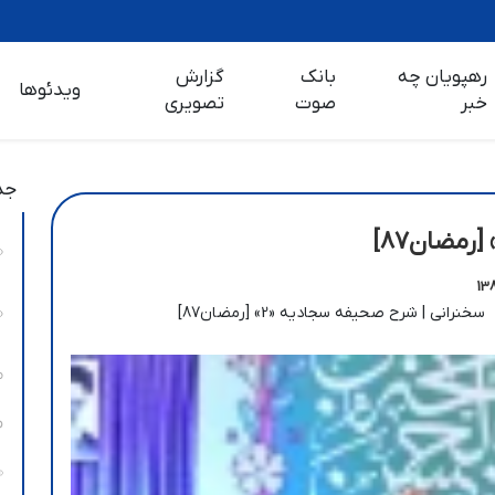
رهپویان چه
بانک
گزارش
ویدئوها
خبر
صوت
تصویری
جد
سخنرانی | شرح صحیفه سجادیه «2» [رمضان87]