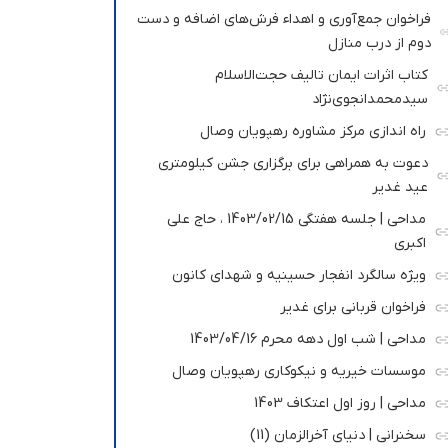
فراخوان جمع‌آوری و اهداء فرش‌های اضافه و دست
دوم از درب منازل
کتاب اثرات ایمان تالیف حجت‌الاسلام
سیدمحمدانجوی‌نژاد
راه اندازی مرکز مشاوره رهپویان وصال
دعوت به همراهی برای برگزاری جشن کیلومتری
عید غدیر
مداحی | جلسه هفتگی 1403/02/15 ، حاج علی
اکبری
ویژه سالگرد انفجار حسینیه و شهدای کانون
فراخوان قربانی برای غدیر
مداحی | شب اول دهه محرم 1403/04/16
موسسات خیریه و نیکوکاری رهپویان وصال
مداحی | روز اول اعتکاف 1403
سخنرانی | دنیای آخرالزمان (11)