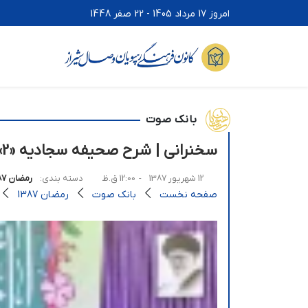
امروز 17 مرداد 1405 - 22 صفر 1448
بانک صوت
سخنرانی | شرح صحیفه سجادیه «2» [رمضان87]
12 شهریور 1387
- 12:00 ق.ظ
دسته بندی:
رمضان 1387
صفحه نخست
بانک صوت
رمضان 1387