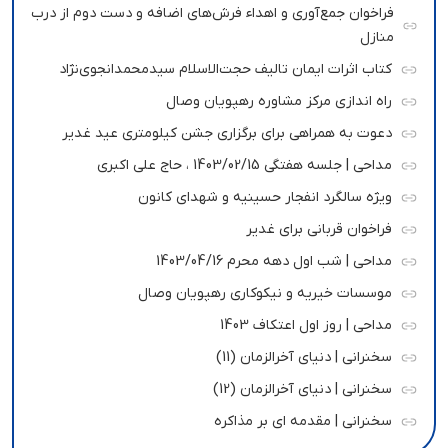
فراخوان جمع‌آوری و اهداء فرش‌های اضافه و دست دوم از درب
منازل
کتاب اثرات ایمان تالیف حجت‌الاسلام سیدمحمدانجوی‌نژاد
راه اندازی مرکز مشاوره رهپویان وصال
دعوت به همراهی برای برگزاری جشن کیلومتری عید غدیر
مداحی | جلسه هفتگی 1403/02/15 ، حاج علی اکبری
ویژه سالگرد انفجار حسینیه و شهدای کانون
فراخوان قربانی برای غدیر
مداحی | شب اول دهه محرم 1403/04/16
موسسات خیریه و نیکوکاری رهپویان وصال
مداحی | روز اول اعتکاف 1403
سخنرانی | دنیای آخرالزمان (11)
سخنرانی | دنیای آخرالزمان (12)
سخنرانی | مقدمه ای بر مذاکره