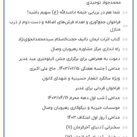
محمدجواد توحیدی
شما هم در برپایی خیمه اباعبدالله (ع) سهیم باشید!
فراخوان جمع‌آوری و اهداء فرش‌های اضافه و دست دوم از درب
منازل
کتاب اثرات ایمان تالیف حجت‌الاسلام سیدمحمدانجوی‌نژاد
راه اندازی مرکز مشاوره رهپویان وصال
دعوت به همراهی برای برگزاری جشن کیلومتری عید غدیر
مداحی | جلسه هفتگی 1403/02/15 ، حاج علی اکبری
ویژه سالگرد انفجار حسینیه و شهدای کانون
فراخوان قربانی برای غدیر
مداحی | شب اول دهه محرم 1403/04/16
موسسات خیریه و نیکوکاری رهپویان وصال
مداحی | روز اول اعتکاف 1403
سخنرانی | دنیای آخرالزمان (11)