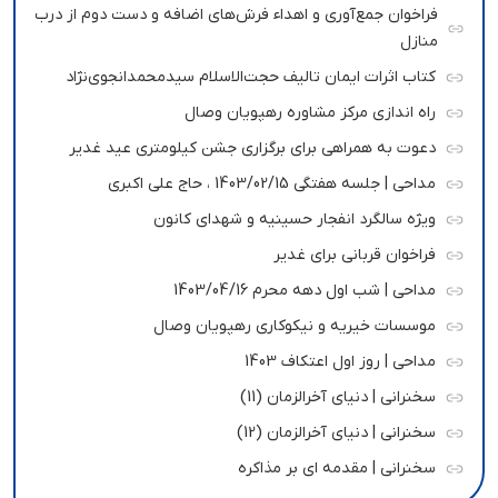
فراخوان جمع‌آوری و اهداء فرش‌های اضافه و دست دوم از درب
منازل
کتاب اثرات ایمان تالیف حجت‌الاسلام سیدمحمدانجوی‌نژاد
راه اندازی مرکز مشاوره رهپویان وصال
دعوت به همراهی برای برگزاری جشن کیلومتری عید غدیر
مداحی | جلسه هفتگی 1403/02/15 ، حاج علی اکبری
ویژه سالگرد انفجار حسینیه و شهدای کانون
فراخوان قربانی برای غدیر
مداحی | شب اول دهه محرم 1403/04/16
موسسات خیریه و نیکوکاری رهپویان وصال
مداحی | روز اول اعتکاف 1403
سخنرانی | دنیای آخرالزمان (11)
سخنرانی | دنیای آخرالزمان (12)
سخنرانی | مقدمه ای بر مذاکره