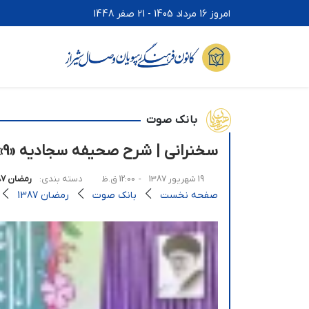
امروز 16 مرداد 1405 - 21 صفر 1448
بانک صوت
سخنرانی | شرح صحیفه سجادیه «9» [رمضان87]
19 شهریور 1387
- 12:00 ق.ظ
دسته بندی:
رمضان 1387
صفحه نخست
بانک صوت
رمضان 1387