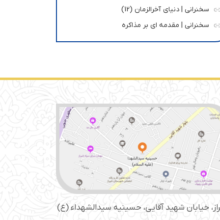
سخنرانی | دنیای آخرالزمان (12)
سخنرانی | مقدمه ای بر مذاکره
از، خیابان شهید آقایی، حسینیه سید‌الشهداء (ع)