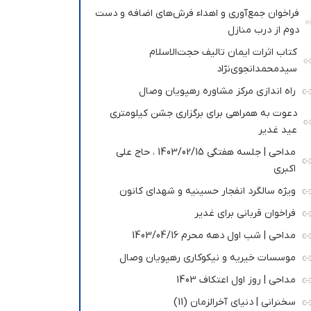
فراخوان جمع‌آوری و اهداء فرش‌های اضافه و دست
دوم از درب منازل
کتاب اثرات ایمان تالیف حجت‌الاسلام
سیدمحمدانجوی‌نژاد
راه اندازی مرکز مشاوره رهپویان وصال
دعوت به همراهی برای برگزاری جشن کیلومتری
عید غدیر
مداحی | جلسه هفتگی 1403/02/15 ، حاج علی
اکبری
ویژه سالگرد انفجار حسینیه و شهدای کانون
فراخوان قربانی برای غدیر
مداحی | شب اول دهه محرم 1403/04/16
موسسات خیریه و نیکوکاری رهپویان وصال
مداحی | روز اول اعتکاف 1403
سخنرانی | دنیای آخرالزمان (11)