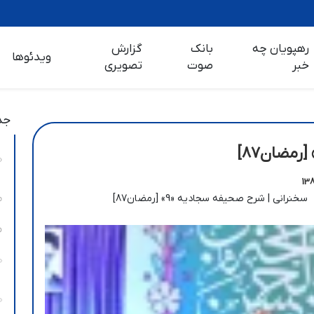
رهپویان چه
بانک
گزارش
ویدئوها
خبر
صوت
تصویری
جد
سخنرانی | شرح صحیفه سجادیه «9» [رمضان87]